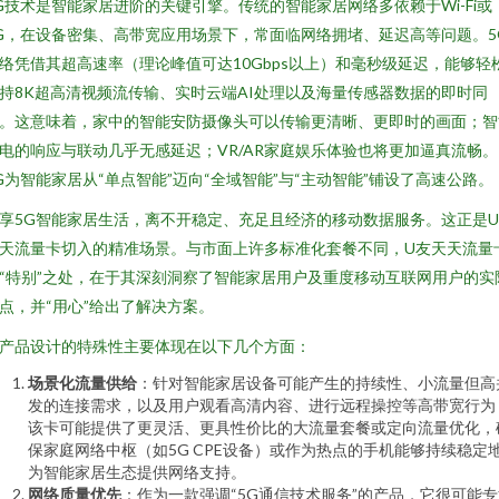
G技术是智能家居进阶的关键引擎。传统的智能家居网络多依赖于Wi-Fi或
G，在设备密集、高带宽应用场景下，常面临网络拥堵、延迟高等问题。5
络凭借其超高速率（理论峰值可达10Gbps以上）和毫秒级延迟，能够轻
持8K超高清视频流传输、实时云端AI处理以及海量传感器数据的即时同
。这意味着，家中的智能安防摄像头可以传输更清晰、更即时的画面；智
电的响应与联动几乎无感延迟；VR/AR家庭娱乐体验也将更加逼真流畅。
G为智能家居从“单点智能”迈向“全域智能”与“主动智能”铺设了高速公路。
享5G智能家居生活，离不开稳定、充足且经济的移动数据服务。这正是
天流量卡切入的精准场景。与市面上许多标准化套餐不同，U友天天流量
“特别”之处，在于其深刻洞察了智能家居用户及重度移动互联网用户的实
点，并“用心”给出了解决方案。
产品设计的特殊性主要体现在以下几个方面：
场景化流量供给
：针对智能家居设备可能产生的持续性、小流量但高
发的连接需求，以及用户观看高清内容、进行远程操控等高带宽行为
该卡可能提供了更灵活、更具性价比的大流量套餐或定向流量优化，
保家庭网络中枢（如5G CPE设备）或作为热点的手机能够持续稳定
为智能家居生态提供网络支持。
网络质量优先
：作为一款强调“5G通信技术服务”的产品，它很可能专