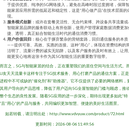
于提供优质、纯净的5G网络接入，避免在高峰时段过度拥堵，保障
能家居应用所需的低延迟和稳定性，这是“用心做产品”在技术层面的
现。
服务模式创新
：或许在套餐灵活性、无合约束缚、跨设备共享流量或
智能家居品牌的服务联动上有所创新，使用户管理家庭数据消费更加
捷、透明，真正贴合智能生活时代的通信消费习惯。
用户价值回归
：核心在于摒弃繁杂的营销套路，回归通信服务的本质
——提供可靠、高效、实惠的连接。这种“用心”，体现在资费结构的
洁明了、流量计费的诚实无陷阱，以及客户服务的及时有效上，让用
能更安心地将这张卡作为其5G智能生活的重要数字纽带。
而言之，5G与智能家居的结合，正在重塑我们的居住空间与生活方式。
U友天天流量卡这样专注于5G技术服务、用心打磨产品的通信方案，正
进程中不可或缺的“催化剂”和“助推器”。它不仅提供了必要的网络燃料，
其用户导向的产品思维，降低了用户迈向5G全屋智能的门槛与顾虑，推
整个生态的良性发展。随着5G应用的进一步深化，期待出现更多如此“特
”且“用心”的产品与服务，共同编织更加智慧、便捷的美好生活图景。
如若转载，请注明出处：http://www.vdvyuw.com/product/72.html
更新时间：2026-08-06 11:49:56