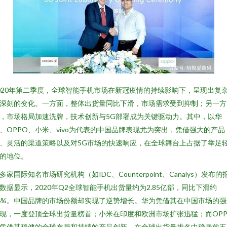
020年第二季度，全球智能手机市场在新冠疫情的持续影响下，呈现出复
深刻的变化。一方面，整体出货量同比下滑，市场需求受到抑制；另一方
，市场格局加速洗牌，技术创新与5G部署成为关键驱动力。其中，以华
、OPPO、小米、vivo为代表的中国品牌表现尤为突出，凭借强大的产品
、灵活的渠道策略以及对5G市场的快速响应，在全球舞台上占据了举足
的地位。
多家国际知名市场研究机构（如IDC、Counterpoint、Canalys）发布的
数据显示，2020年Q2全球智能手机出货量约为2.85亿部，同比下滑约
6%。中国品牌的市场份额却实现了逆势增长。华为凭借其在中国市场的强
现，一度登顶全球出货量榜首；小米在印度和欧洲市场扩张迅猛；而OPP
凭借其稳健的全球布局和持续的产品创新，在全球出货量排名中稳居前五