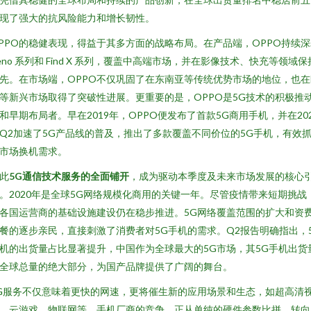
现了强大的抗风险能力和增长韧性。
PPO的稳健表现，得益于其多方面的战略布局。在产品端，OPPO持续深
eno 系列和 Find X 系列，覆盖中高端市场，并在影像技术、快充等领域保
先。在市场端，OPPO不仅巩固了在东南亚等传统优势市场的地位，也在
等新兴市场取得了突破性进展。更重要的是，OPPO是5G技术的积极推
和早期布局者。早在2019年，OPPO便发布了首款5G商用手机，并在202
Q2加速了5G产品线的普及，推出了多款覆盖不同价位的5G手机，有效
市场换机需求。
此
5G通信技术服务的全面铺开
，成为驱动本季度及未来市场发展的核心
。2020年是全球5G网络规模化商用的关键一年。尽管疫情带来短期挑战
各国运营商的基础设施建设仍在稳步推进。5G网络覆盖范围的扩大和资
餐的逐步亲民，直接刺激了消费者对5G手机的需求。Q2报告明确指出，
机的出货量占比显著提升，中国作为全球最大的5G市场，其5G手机出货
全球总量的绝大部分，为国产品牌提供了广阔的舞台。
G服务不仅意味着更快的网速，更将催生新的应用场景和生态，如超高清
、云游戏、物联网等。手机厂商的竞争，正从单纯的硬件参数比拼，转向