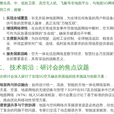
整合高、中、低轨卫星、高空无人机、飞艇等非地面平台，与地面5G网
同工作，能够：
实现全域覆盖
：补充并延伸地面网络，为全球任何角落的用户和设备
供可靠的宽带接入服务，真正实现“万物互联”。
增强网络弹性
：在自然灾害或突发事件导致地面网络中断时，空天网
可作为应急通信保障的“生命线”，确保关键通信不中断。
支撑新兴应用
：为自动驾驶、远程工业控制、全球物流追踪、精准农
业、环境监测等对广域、连续、低时延有高要求的应用场景提供基础
撑。
服务国家战略
：空天一体化信息网络是数字经济、智慧社会乃至国家
全的重要基石，具有深远的战略意义。
二、 技术前沿：研讨会的焦点议题
次研讨会深入探讨了实现5G空天融合所面临的技术挑战与创新方案：
络架构与协议融合
：如何设计统一、高效、智能的天地一体化网络架构，
天基、空基、地基网络的无缝切换与管理？3GPP在R17及后续版本中已
地面网络（NTN）纳入5G标准框架，研讨会重点讨论了基于标准的协议
、路由优化和移动性管理方案。
谱资源共享与干扰协调
：地面与空间网络共享频谱资源是必然趋势，但也
了复杂的同频干扰问题。专家们交流了动态频谱共享、智能波束赋形、先