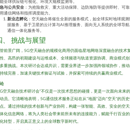
能全球供应链可视化、环境大规模监测等。
急与公共安全
：为抢险救灾、重大活动保障、边防海防等提供即时、可靠
用通信网络和指挥调度能力。
新业态孵化
：空天融合将催生全新的服务模式，如全球实时地球观测
据服务、基于卫星的云计算与AI推理服务、面向无人系统的全球导航
通信一体化服务等。
四、 挑战与展望
管前景广阔，5G空天融合的规模化商用仍面临星地网络深度融合的技术
性、高昂的初期建设与运维成本、全球频谱与轨道资源协调、商业模式创
多重挑战。本次研讨会达成共识，需要业界进一步加强跨领域协作，推动
持续完善，加速关键技术验证与试验，并探索可持续的共赢商业模式。
论
5G空天融合技术研讨会”不仅是一次技术思想的碰撞，更是一次面向未来
动员。它清晰地表明，5G通信技术服务正站在从“地面”迈向“空天”的历史
点。通过持续的技术创新与产业协同，构建一张智能、高效、安全的空天
体化信息网络，将为人类社会带来前所未有的连接能力，赋能千行百业的
化转型，开启真正意义上的全球数字新时代。