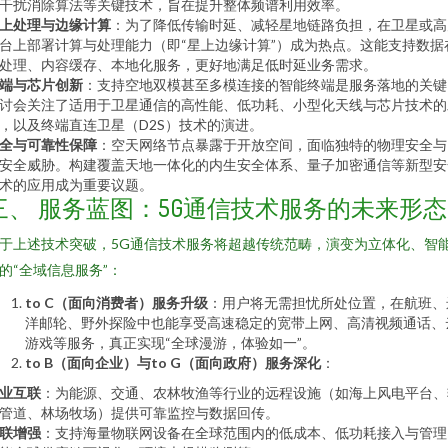
干扰消除算法等关键技术，旨在提升整体频谱利用效率。
上处理与边缘计算
：为了降低传输时延、减轻星地链路负担，在卫星或高
台上部署计算与处理能力（即“星上边缘计算”）成为热点。这能支持数据
处理、内容缓存、本地化服务，更好地满足低时延业务需求。
端与芯片创新
：支持空地双模甚至多模连接的智能终端是服务落地的关键
讨会关注了适用于卫星通信的高性能、低功耗、小型化天线与芯片技术的
，以及终端直连卫星（D2S）技术的演进。
全与可靠性保障
：空天网络节点暴露于开放空间，面临独特的物理安全与
安全威胁。构建覆盖天地一体化的内生安全体系、量子加密通信等新型安
术的应用成为重要议题。
三、 服务蓝图：5G通信技术服务的未来形态
于上述技术突破，5G通信技术服务将超越传统范畴，演变为立体化、智
的“全域信息服务”：
to C（面向消费者）服务升级
：用户将无需担忧所处位置，在航班、
洋邮轮、野外探险中也能享受高速稳定的宽带上网、高清视频通话、
游戏等服务，真正实现“全球漫游，体验如一”。
to B（面向企业）与to G（面向政府）服务深化
：
业互联
：为能源、交通、农林牧渔等行业的远程设施（如海上风电平台、
管道、林场牧场）提供可靠监控与数据回传。
联增强
：支持海量物联网设备在全球范围内的低成本、低功耗接入与管理