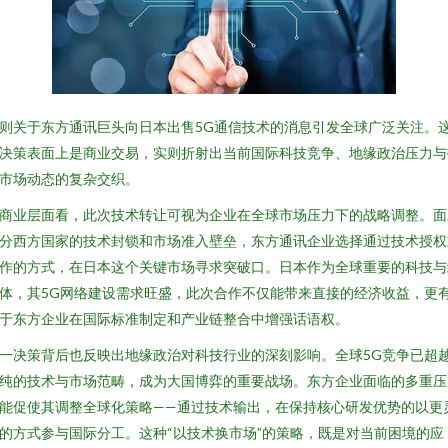
则关于东方通讯巨头向日本出售5G通信技术的消息引发全球广泛关注。
决策表面上是商业交易，实则折射出当前国际科技竞争、地缘政治压力与
市场动态的复杂交织。
商业层面看，此次技术转让可视为企业在全球市场压力下的战略调整。面
分西方国家的技术封锁和市场准入壁垒，东方通讯企业选择通过技术授权
作的方式，在日本这个关键市场寻求突破口。日本作为全球重要的科技与
体，其5G网络建设需求旺盛，此次合作不仅能带来直接的经济收益，更
于东方企业在国际标准制定和产业链整合中增强话语权。
一决策背后也反映出地缘政治对科技行业的深刻影响。全球5G竞争已超
纯的技术与市场范畴，成为大国博弈的重要战场。东方企业面临的多重压
能促使其调整全球化策略——通过技术输出，在保持核心研发优势的以更
的方式参与国际分工。这种“以技术换市场”的策略，既是对当前困境的应