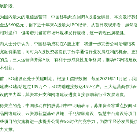
展阶段。
为国内最大的电信运营商，中国移动此次回归A股备受瞩目。本次发行募
金达560亿元，创下近十年来A股最大IPO纪录。从首日表现来看，虽然
相对温和，但考虑到当前市场环境和发行规模，这一表现已属稳健。
内人士分析认为，中国移动成功在A股上市，将进一步完善公司治理结构
宽融资渠道，同时为A股投资者提供了分享通信行业发展红利的机会。更
的是，三大运营商齐聚A股，有利于形成良性竞争格局，推动5G网络建
术创新。
前，5G建设正处于关键时期。根据工信部数据，截至2021年11月底，我
建成5G基站超过139万个，5G终端连接数达4.97亿户。三大运营商作为5
设的主力军，其资本开支和网络建设进度直接影响着行业发展速度。
得关注的是，中国移动在招股说明书中明确表示，募集资金将重点投向5
品网络建设、云资源新型基础设施、千兆智家建设、智慧中台建设等项目
些项目的实施将进一步提升公司在5G时代的竞争力，为数字经济发展提
力支撑。