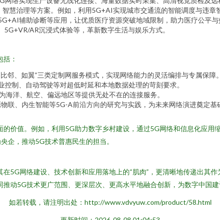
5G网络实现生产设备无线化连接、海量数据实时采集、高清视觉质检及
、智慧治理等方案。例如，利用5G+AI实现城市交通流的智能调度与违
5G+AI辅助诊断等应用，让优质医疗资源突破地域限制，助力医疗公平
、5G+VR/AR沉浸式体验等，革新数字生活与娱乐方式。
包括：
、比邻、如翼”三类定制网服务模式，实现网络能力的灵活编排与专属保障
业控制、自动驾驶等对超低时延和本地数据处理的苛刻要求。
，为海洋、航空、偏远地区等提供无处不在的连接服务。
物联、内生智能等5G-A前沿方向的研究与实践，为未来网络演进奠定基
面的价值。例如，利用5G助力数字乡村建设，通过5G网络和信息化应用
央企，推动5G技术普惠民生的担当。
其在5G网络建设、技术创新和应用落地上的“肌肉”，更清晰地传递出其
同推动5G技术更广范围、更深层次、更高水平地融合创新，为数字中国
如若转载，请注明出处：http://www.vdvyuw.com/product/58.html
更新时间：2026-08-08 01:04:53