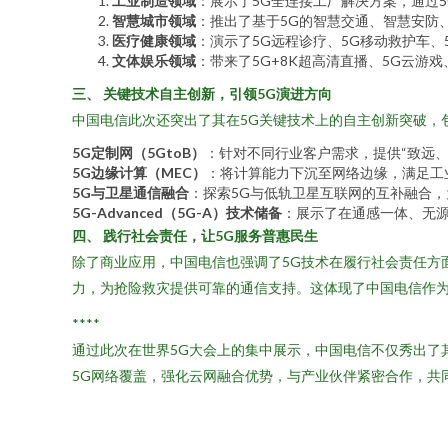
工业制造领域
：展示了5G全连接工厂解决方案，通过
智慧城市领域
：推出了基于5G的智慧交通、智慧安防
医疗健康领域
：演示了5G远程诊疗、5G移动救护车、
文体娱乐领域
：带来了5G+8K超高清直播、5G云游戏
三、 关键技术自主创新，引领5G演进方向
中国电信此次还突出了其在5G关键技术上的自主创新突破，
5G定制网（5GtoB）
：针对不同行业客户需求，提供“致远
5G边缘计算（MEC）
：将计算能力下沉至网络边缘，满足工
5G与卫星通信融合
：探索5G与低轨卫星互联网的互补融合
5G-Advanced（5G-A）技术储备
：展示了在通感一体、无源
四、 践行社会责任，让5G服务普惠民生
除了商业应用，中国电信也强调了5G技术在履行社会责任方
力，为抢险救灾提供可靠的通信支持。这体现了中国电信作为
****
通过此次在世界5G大会上的集中展示，中国电信不仅秀出了
5G网络覆盖，强化云网融合优势，与产业伙伴紧密合作，共