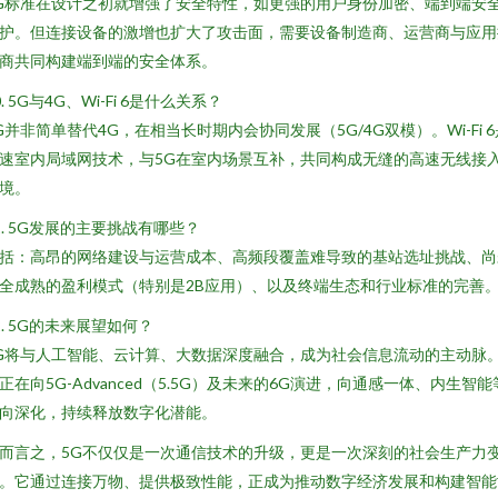
G标准在设计之初就增强了安全特性，如更强的用户身份加密、端到端安
护。但连接设备的激增也扩大了攻击面，需要设备制造商、运营商与应用
商共同构建端到端的安全体系。
0. 5G与4G、Wi-Fi 6是什么关系？
G并非简单替代4G，在相当长时期内会协同发展（5G/4G双模）。Wi-Fi 6
速室内局域网技术，与5G在室内场景互补，共同构成无缝的高速无线接
境。
1. 5G发展的主要挑战有哪些？
括：高昂的网络建设与运营成本、高频段覆盖难导致的基站选址挑战、尚
全成熟的盈利模式（特别是2B应用）、以及终端生态和行业标准的完善
2. 5G的未来展望如何？
G将与人工智能、云计算、大数据深度融合，成为社会信息流动的主动脉
正在向5G-Advanced（5.5G）及未来的6G演进，向通感一体、内生智能
向深化，持续释放数字化潜能。
而言之，5G不仅仅是一次通信技术的升级，更是一次深刻的社会生产力
。它通过连接万物、提供极致性能，正成为推动数字经济发展和构建智能