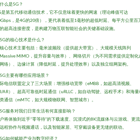
. 什么是5G？
G是第五代移动通信技术，它不仅意味着更快的网速（理论峰值可达
0Gbps，是4G的20倍），更代表着低至1毫秒的超低时延、每平方公里百
的超高连接密度，是构建万物互联智能社会的关键基础设施。
. 5G的核心技术是什么？
核心技术主要包括：毫米波频段（提供超大带宽）、大规模天线阵列
Massive MIMO，提升容量与效率）、网络切片（为不同需求提供定制化
网络）、边缘计算（降低时延，提升处理效率）以及独立组网架构。
. 5G主要有哪些应用场景？
际电信联盟定义了三大场景：增强移动宽带（eMBB，如超高清视频、
R/AR）、超高可靠低时延通信（uRLLC，如自动驾驶、远程手术）和海量
类通信（mMTC，如大规模物联网、智慧城市）。
. 5G服务对我们日常生活有何直接影响？
户将体验到近乎“零等待”的下载速度、沉浸式的8K流媒体与云游戏、更
远程协作与视频通话，以及智能家居、可穿戴设备更无缝的联动。
. 5G如何赋能产业与数字经济？