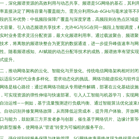
一，深化频谱资源的高效利用与动态共享。频谱是5G网络的基石，其利
率直接决定了网络容量与覆盖能力。需充分利用Sub-6GHz与毫米波等不
段的互补优势：中低频段保障广覆盖与深度穿透，高频段则在热点区域提
大容量。引入动态频谱共享技术，允许4G与5G在同一频段上智能调度，
实时业务需求灵活分配资源，最大化频谱利用率。通过载波聚合、频谱聚
技术，将离散的频谱块整合为更宽的数据通道，进一步提升峰值速率与网
性。随着频谱感知、AI赋能的动态分配等技术的成熟，频谱效率有望实
式提升。
二，推动网络架构的云化、智能化与开放化。传统电信网络架构相对封闭
以适应5G时代业务多样化、需求动态化的挑战。网络功能虚拟化与软件
网络是核心路径：通过将网络功能从专用硬件解耦，部署在云化基础设施
，可实现资源的弹性伸缩与快速部署。引入人工智能与机器学习，实现网
自治运维——例如，基于流量预测进行负载均衡、通过智能算法优化波束
、自动识别并修复网络故障，从而降低运营成本，提升用户体验。开放网
口与能力，鼓励第三方开发者参与创新，催生基于网络切片、边缘计算等
的新型服务，使网络从“管道”转变为可编程的服务平台。
三，强化端到端服务保障与体验管理。5G网络效率最终体现为终端用户